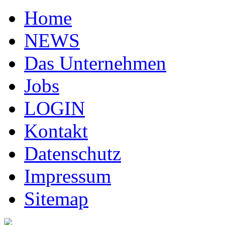
Home
NEWS
Das Unternehmen
Jobs
LOGIN
Kontakt
Datenschutz
Impressum
Sitemap