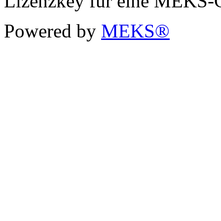
Lizenzkey für eine MEKS-C
Powered by
MEKS®