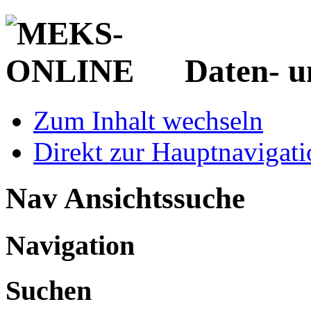
Daten- u
Zum Inhalt wechseln
Direkt zur Hauptnaviga
Nav Ansichtssuche
Navigation
Suchen